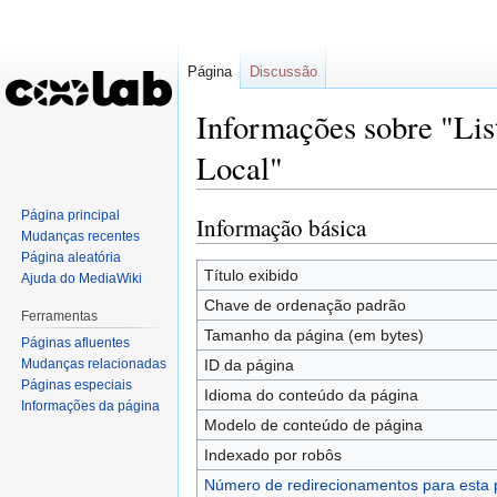
Página
Discussão
Informações sobre "Lis
Local"
Página principal
Informação básica
Ir
Ir
Mudanças recentes
para
para
Página aleatória
navegação
pesquisar
Título exibido
Ajuda do MediaWiki
Chave de ordenação padrão
Ferramentas
Tamanho da página (em bytes)
Páginas afluentes
Mudanças relacionadas
ID da página
Páginas especiais
Idioma do conteúdo da página
Informações da página
Modelo de conteúdo de página
Indexado por robôs
Número de redirecionamentos para esta 