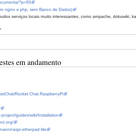
documenta/?p=93
com nginx e php, sem Banco de Dados)
itos serviços locais muito interessantes, como ampache, dokuwiki, k
"
 testes em andamento
cketChat/Rocket.Chat.RaspberryPi
/
project/guides/wiki/Installation
ect.org/
mann/raspi-etherpad-lite