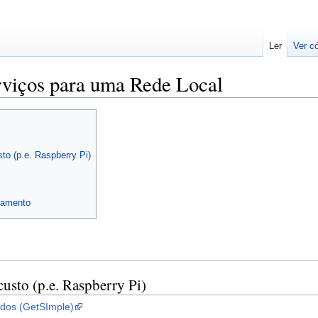
Ler
Ver c
erviços para uma Rede Local
to (p.e. Raspberry Pi)
damento
usto (p.e. Raspberry Pi)
dos (GetSImple)