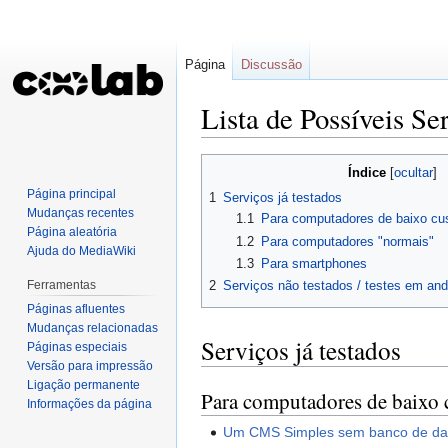
Página
Discussão
Lista de Possíveis S
Ir
Ir
Índice
para
para
Página principal
1
Serviços já testados
navegação
pesquisar
Mudanças recentes
1.1
Para computadores de baixo cus
Página aleatória
1.2
Para computadores "normais"
Ajuda do MediaWiki
1.3
Para smartphones
Ferramentas
2
Serviços não testados / testes em an
Páginas afluentes
Mudanças relacionadas
Serviços já testados
Páginas especiais
Versão para impressão
Ligação permanente
Para computadores de baixo c
Informações da página
Um CMS Simples sem banco de da