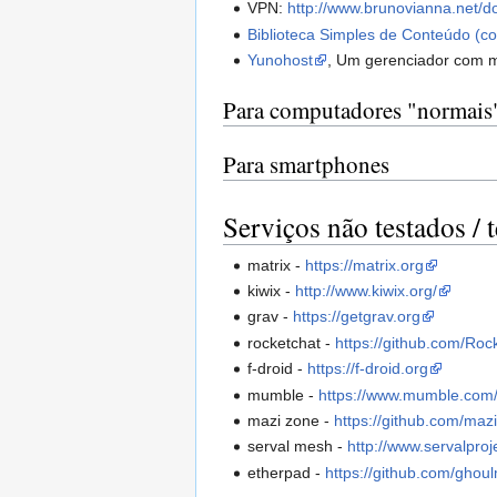
VPN:
http://www.brunovianna.net/
Biblioteca Simples de Conteúdo (
Yunohost
, Um gerenciador com mu
Para computadores "normais
Para smartphones
Serviços não testados /
matrix -
https://matrix.org
kiwix -
http://www.kiwix.org/
grav -
https://getgrav.org
rocketchat -
https://github.com/Ro
f-droid -
https://f-droid.org
mumble -
https://www.mumble.com
mazi zone -
https://github.com/mazi-
serval mesh -
http://www.servalproj
etherpad -
https://github.com/ghoul