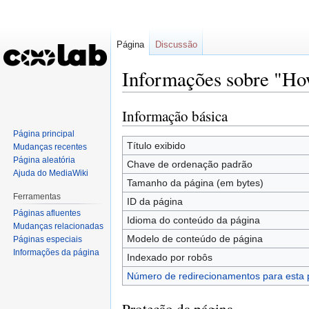
Página
Discussão
Informações sobre "How 
Informação básica
Ir
Ir
para
para
Página principal
navegação
pesquisar
Título exibido
Mudanças recentes
Página aleatória
Chave de ordenação padrão
Ajuda do MediaWiki
Tamanho da página (em bytes)
Ferramentas
ID da página
Páginas afluentes
Idioma do conteúdo da página
Mudanças relacionadas
Modelo de conteúdo de página
Páginas especiais
Informações da página
Indexado por robôs
Número de redirecionamentos para esta 