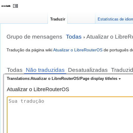
Traduzir
Estatísticas de idi
Grupo de mensagens
Todas
Atualizar o Libre
Ir
Ir
para
para
navegação
pesquisar
Tradução da página wiki
Atualizar o LibreRouterOS
de português do 
Todas
Não traduzidas
Desatualizadas
Traduzi
Translations:Atualizar o LibreRouterOS/Page display title/es
Atualizar o LibreRouterOS