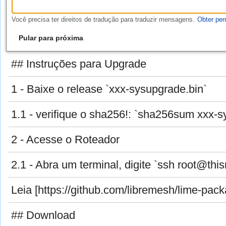
Você precisa ter direitos de tradução para traduzir mensagens.
Obter pe
Pular para próxima
## Instruções para Upgrade
1 - Baixe o release `xxx-sysupgrade.bin`
1.1 - verifique o sha256!: `sha256sum xxx-sysupgrade.bin` e compare com a saída no fundo 1.2 - copiar o arquivo para o roteador: `# scp libreroute
2 - Acesse o Roteador
2.1 - Abra um terminal, digite `ssh root@thisnode.info` 2.1 - Para instalar: `# safe-upgrade upgrade -n /tmp/librerouteros-v1.2-librerouter-lr1-sysupgrade.bin` 2.2 - Para reiniciar: `# reboot` 2.3 - Aguarde 5 minutos ou até você obter nov
Leia [https://github.com/libremesh/lime-packages/blob/master/packages/safe-upgrade/Readme.md
## Download