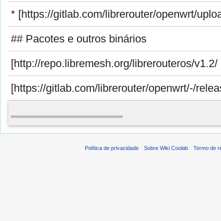
* [https://gitlab.com/librerouter/openwrt/uploads/e4faf2ba15e9103e63d9e0255d42660e/librerouteros-v1.2-librerouter-lr1-sysupgrade.
## Pacotes e outros binários
[http://repo.libremesh.org/librerouteros/v1.2
[https://gitlab.com/librerouter/openwrt/-/releases/v1.2 
Política de privacidade
Sobre Wiki Coolab
Termo de r