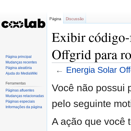
Página
Discussão
Exibir código-
Offgrid para r
Página principal
Mudanças recentes
←
Energia Solar Off
Página aleatória
Ajuda do MediaWiki
Ir
Ir
Ferramentas
Você não possui p
para
para
Páginas afluentes
navegação
pesquisar
Mudanças relacionadas
pelo seguinte mot
Páginas especiais
Informações da página
A ação que você t