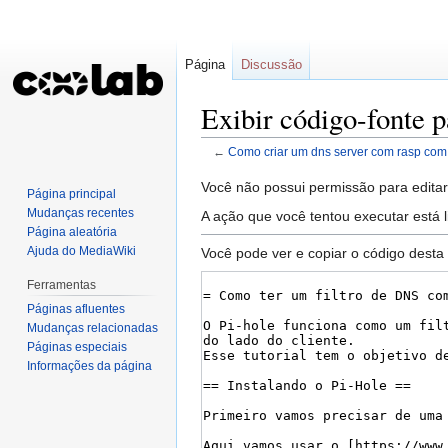
Página
Discussão
Exibir código-fonte 
←
Como criar um dns server com rasp com
Ir
Ir
Você não possui permissão para editar 
Página principal
para
para
Mudanças recentes
A ação que você tentou executar está 
navegação
pesquisar
Página aleatória
Ajuda do MediaWiki
Você pode ver e copiar o código desta
Ferramentas
Páginas afluentes
Mudanças relacionadas
Páginas especiais
Informações da página